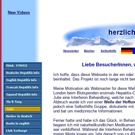
New Videos
Newsletter
Bücher
Selbsthilfe
Liebe BesucherInnen, v
Ich hoffe, dass diese Webseite in der ein oder
beinhaltet. Das Projekt ist noch lange nicht be
Meine Motivation als Webmaster für diese We
London beim Blutspenden erstmals Hepatitis-C
Julie eine Interferon Behandlung, welche nac
Abbruch wurde ich von einer
Welle der Hoffun
jedoch eine Selbsthilfe Gruppe, diskutierte m
und bat um medizinische Informationen.
Ferner hatte und habe ich das Glück, in Behand
begann ich mit naturheilkundlichen Medikamen
war verblüffend. Während die Interferon Behan
meine Werte knapp ein Jahr danach von ca 450