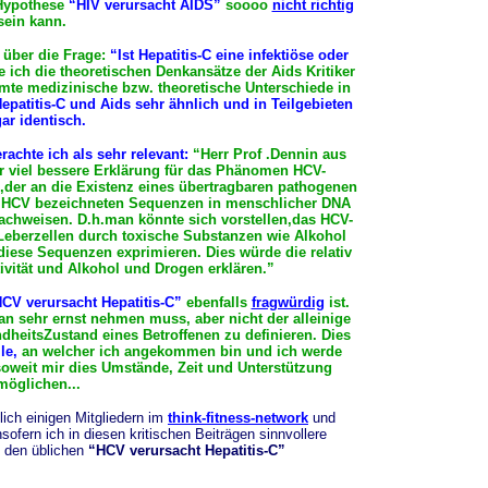
 Hypothese
“HIV verursacht AIDS”
soooo
nicht richtig
sein kann.
 über die Frage:
“Ist Hepatitis-C eine infektiöse oder
e ich die theoretischen Denkansätze der Aids Kritiker
mmte medizinische bzw. theoretische Unterschiede in
epatitis-C und Aids sehr ähnlich und in Teilgebieten
ar identisch.
rachte ich als sehr relevant:
“Herr Prof .Dennin aus
r viel bessere Erklärung für das Phänomen HCV-
g,der an die Existenz eines übertragbaren pathogenen
als HCV bezeichneten Sequenzen in menschlicher DNA
chweisen. D.h.man könnte sich vorstellen,das HCV-
Leberzellen durch toxische Substanzen wie Alkohol
ese Sequenzen exprimieren. Dies würde die relativ
ivität und Alkohol und Drogen erklären.”
CV verursacht Hepatitis-C”
ebenfalls
fragwürdig
ist.
n sehr ernst nehmen muss, aber nicht der alleinige
heitsZustand eines Betroffenen zu definieren. Dies
le,
an welcher ich angekommen bin und ich werde
oweit mir dies Umstände, Zeit und Unterstützung
möglichen...
ich einigen Mitgliedern im
think-fitness-network
und
ofern ich in diesen kritischen Beiträgen sinnvollere
in den üblichen
“HCV verursacht Hepatitis-C”