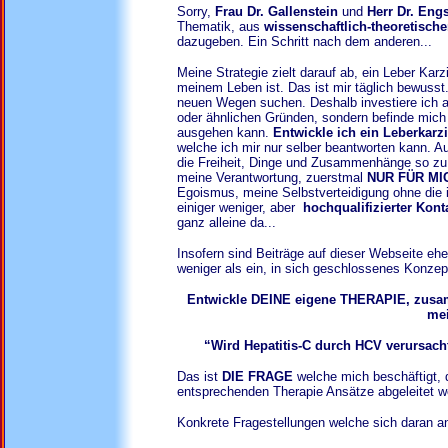
Sorry,
Frau Dr. Gallenstein
und
Herr Dr. Engs
Thematik, aus
wissenschaftlich-theoretische
dazugeben. Ein Schritt nach dem anderen...
Meine Strategie zielt darauf ab, ein Leber Kar
meinem Leben ist. Das ist mir täglich bewuss
neuen Wegen suchen. Deshalb investiere ich 
oder ähnlichen Gründen, sondern befinde mich
ausgehen kann.
Entwickle ich ein Leberkar
welche ich mir nur selber beantworten kann. Au
die Freiheit, Dinge und Zusammenhänge so zu 
meine Verantwortung, zuerstmal
NUR FÜR MI
Egoismus, meine Selbstverteidigung ohne die
einiger weniger, aber
hochqualifizierter Kont
ganz alleine da...
Insofern sind Beiträge auf dieser Webseite eh
weniger als ein, in sich geschlossenes Konzept
Entwickle DEINE eigene THERAPIE, zusamm
me
“Wird Hepatitis-C durch HCV verursach
Das ist
DIE FRAGE
welche mich beschäftigt, 
entsprechenden Therapie Ansätze abgeleitet 
Konkrete Fragestellungen welche sich daran a