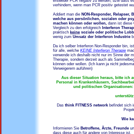
entweder PCR negativ zu werden, bzw dass es
verhindern, wenn man PCR positiv getestet wu
Addiert man die
NON-Responder, Relapser, Bet
welche aus persönlichen, sozialen oder ps
machen können oder wollen,
dann ist diese
Vergleich zu den erfolgreich
Interferon Therap
praktisch
keine
soziale oder politische Lob
wenig zum
Umsatz der Interferon Industrie
b
Da ich selber Interferon Non-Responder bin, is
für alle, welche
KEINE Interferon Therapie
mach
verwende ich deshalb nicht nur im Sinne der m
Therapie, sondern derzeit auch als Sammelbegri
können oder wollen. (Ich kann ja nicht jedesma
Verweigerern auführen)
Aus dieser Situation heraus, bitte ich 
Personal in Krankenhäusern, Sachbearbeit
und politischen Organisationen:
unterstüt
Das
think FITNESS network
befindet sich 
Projek
Wie ka
Informieren Sie
Betroffene, Ärzte, Freunde
u
dass diese auch für andere von Interesse ist.