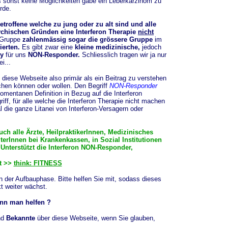
 sonst keine Möglichkeiten gäbe ein Leberkarzinom zu
rde.
roffene welche zu jung oder zu alt sind und alle
ychischen Gründen eine Interferon Therapie
nicht
Gruppe
zahlenmässig sogar die grössere Gruppe
im
ierten.
Es gibt zwar eine
kleine medizinische,
jedoch
by
für uns
NON-Responder.
Schliesslich tragen wir ja nur
ei...
t diese Webseite also primär als ein Beitrag zu verstehen
en können oder wollen. Den Begriff
NON-Responder
omentanen Definition in Bezug auf die Interferon
ff, für alle welche die Interferon Therapie nicht machen
l die ganze Litanei von Interferon-Versagern oder
auch alle Ärzte, HeilpraktikerInnen, Medizinisches
erInnen bei Krankenkassen, in Sozial Institutionen
 Unterstützt die Interferon NON-Responder,
zt >>
think: FITNESS
in der Aufbauphase. Bitte helfen Sie mit, sodass dieses
t weiter wächst.
nn man helfen ?
nd
Bekannte
über diese Webseite, wenn Sie glauben,