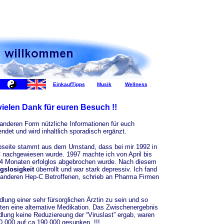
EinkaufTipps
Musik
Wellness
ielen Dank für euren Besuch !!
 anderen Form nützliche Informationen für euch
endet und wird inhaltlich sporadisch ergänzt.
bseite stammt aus dem Umstand, dass bei mir 1992 in
 nachgewiesen wurde. 1997 machte ich von April bis
h 4 Monaten erfolglos abgebrochen wurde. Nach diesem
gslosigkeit
überrollt und war stark depressiv. Ich fand
it anderen Hep-C Betroffenen, schrieb an Pharma Firmen
lung einer sehr fürsorglichen Ärztin zu sein und so
ten eine alternative Medikation. Das Zwischenergebnis
dlung keine Reduziereung der “Viruslast” ergab, waren
.000 auf ca 190.000 gesunken. !!!