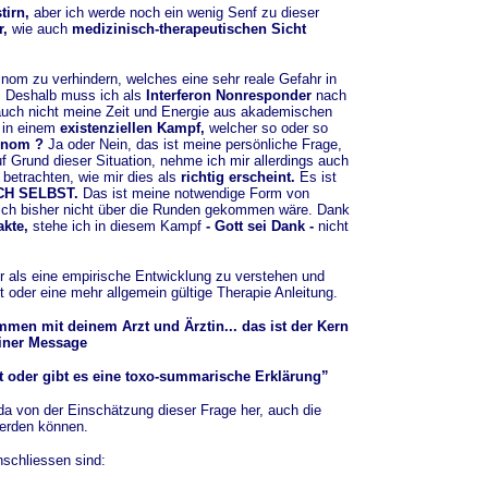
tirn,
aber ich werde noch ein wenig Senf zu dieser
r,
wie auch
medizinisch-therapeutischen Sicht
zinom zu verhindern, welches eine sehr reale Gefahr in
t. Deshalb muss ich als
Interferon Nonresponder
nach
auch nicht meine Zeit und Energie aus akademischen
 in einem
existenziellen Kampf,
welcher so oder so
zinom ?
Ja oder Nein, das ist meine persönliche Frage,
f Grund dieser Situation, nehme ich mir allerdings auch
betrachten, wie mir dies als
richtig erscheint.
Es ist
CH SELBST.
Das ist meine notwendige Form von
 ich bisher nicht über die Runden gekommen wäre. Dank
akte,
stehe ich in diesem Kampf
- Gott sei Dank -
nicht
er als eine empirische Entwicklung zu verstehen und
 oder eine mehr allgemein gültige Therapie Anleitung.
en mit deinem Arzt und Ärztin... das ist der Kern
iner Message
t oder gibt es eine toxo-summarische Erklärung”
da von der Einschätzung dieser Frage her, auch die
werden können.
nschliessen sind: