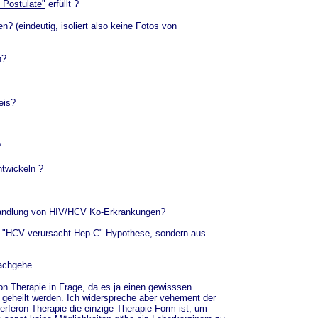
 Postulate"
erfüllt ?
n? (eindeutig, isoliert also keine Fotos von
n?
eis?
?
ntwickeln ?
ehandlung von HIV/HCV Ko-Erkrankungen?
der "HCV verursacht Hep-C" Hypothese, sondern aus
achgehe...
eron Therapie in Frage, da es ja einen gewisssen
 geheilt werden. Ich widerspreche aber vehement der
erferon Therapie die einzige Therapie Form ist, um