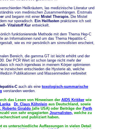
verschierden Heilkräutern, las medizinische Literatur und
 Verständnis von medinischen Zusammenhängen. Erstmals
er
und begann mit einer
Mistel Therapie.
Die Mistel
ndern nur sporadisch.
Ein Heilfasten
praktiziere ich seit
ell- Vitalstoff Kur
entwickelt.
rsönlich funktionierende Methode mit dem Thema Hep-C
le an Informationen rund um das Thema Hepatitis-C
stalt, wie es mir persönlich am sinnvollsten erscheint,
len Bereich, die gamma GT ist leicht erhöht und der
0. Der PCR Wert ist schon lange nicht mehr der
dass ich noch irgendwas in meinem Körper optimieren
e inzwischen entschieden die Hysterie ab, welche
 Medizin Publikationen und Massenmedien verbreitet
epatitis-C
auch als eine
toxologisch-summarische
g
verstanden werden.
urch das Lesen von Hinweisen der
AIDS Kritiker
wie
 Lanka
Dr. Claus Köhnlein
aus Deutschland, sowie
. Roberto Giraldo
(alle USA) oder Beiträge der
Perth
 Anzahl von sehr engagierten
Journalisten,
welche zu
cherchiert und publiziert haben.
bt es unterschiedliche Auffassungen in vielen Detail