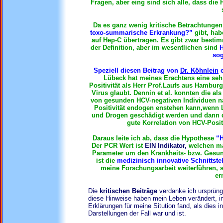
Fragen, aber eing sind sich alle, dass die
Da es ganz wenig kritische Betrachtungen
toxo-summarische Erkrankung?”
gibt, hab
auf Hep-C übertragen. Es gibt zwar besti
der Definition, aber im wesentlichen sind
H
sog
Speziell diesen Beitrag von
Dr. Köhnlein
e
Lübeck hat meines Erachtens eine seh
Positivität als Herr Prof.Laufs aus Hambur
Virus glaubt. Dennin et al. konnten die 
von gesunden HCV-negativen Individuen na
Positivität endogen enstehen kann,wenn 
und Drogen geschädigt werden und dann di
gute Korrelation von HCV-Posit
Daraus leite ich ab, dass die Hypothese
“H
Der PCR Wert ist
EIN Indikator,
welchen ma
Parameter um den Krankheits- bzw. Gesund
ist die
medizinisch innovative Schnittstel
meine Forschungsarbeit weiterführen, s
er
Die
kritischen Beiträge
verdanke ich ursprüngl
diese Hinweise haben mein Leben verändert, ins
Erklärungen für meine Sitution fand, als dies 
Darstellungen der Fall war und ist.