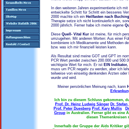
In den weiteren Jahren experimentierte ich mit 
entwickelte Schritt für Schritt ein besseres
2000 machte ich ein
Heilfasten nach Buching
Therapie setze ich nicht kontinuierlich ein, so
2000 jährlich. Ferner habe ich meine eigene
Qu
Diese
Quell- Vital Kur
ist meine, für mich pe
umzugehen. Mit anderen Worten: Aus einer Fül
kombiniere ich Medikamente und Methoden derge
bzw. was ich mir finanziell leisten kann.
Als Resultat sind meine GOT und GPT im norma
PCR Wert pendet zwischen 200.000 und 500.00
wichtigste Wert für mich. Er ist
EIN Indikator,
muss um PCR negativ zu werden, aber ich lehn
teilweise von einseitig denkenden Ärzten oder
wurde und wird.
Meiner persönlichen Meinung nach, kann
H
Erkrankun
Ich bin zu diesem Schluss gekommen, d
Prof. Dr. Heinz Ludwig Sänger
Dr. Stefan
Prof. Peter Duesberg
Prof. Kary Mullis
Dr
Group
in Australien. Ferner gibt es eine
diesen Themenkreisen re
Innerhalb der Gruppe der Aids Kritiker gi